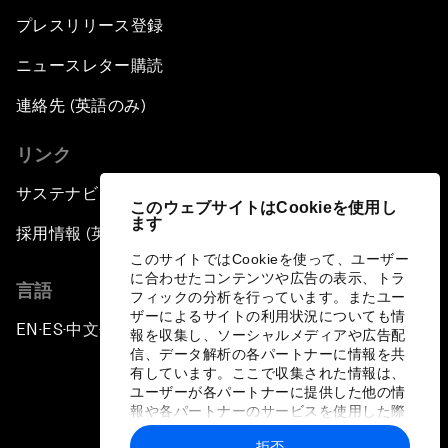
プレスリリース登録
ニュースレター購読
連絡先 (英語のみ)
リンク
サステナビリティへの取り組み
このウェブサイトはCookieを使用し
ます
採用情報 (英語のみ)
このサイトではCookieを使って、ユーザー
に合わせたコンテンツや広告の表示、トラ
言語
フィックの分析を行っています。またユー
ザーによるサイトの利用状況についても情
EN
ES
中文
日本語
▪
▪
▪
報を収集し、ソーシャルメディアや広告配
信、データ解析の各パートナーに情報を共
有しています。ここで収集された情報は、
ユーザーが各パートナーに提供した他の情
報や各パートナーのサービスを使用した際
に収集された情報と組み合わされ、各パー
拒否