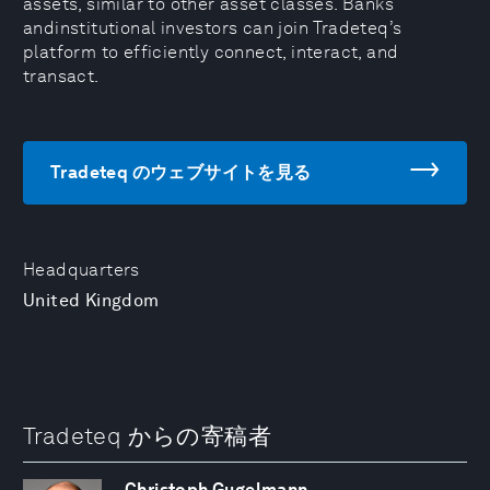
assets, similar to other asset classes. Banks
andinstitutional investors can join Tradeteq’s
platform to efficiently connect, interact, and
transact.
Tradeteq のウェブサイトを見る
Headquarters
United Kingdom
Tradeteq からの寄稿者
Christoph Gugelmann