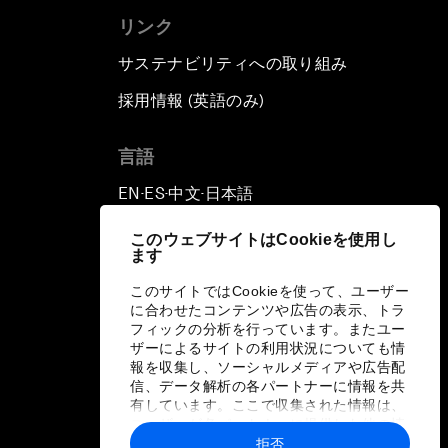
リンク
サステナビリティへの取り組み
採用情報 (英語のみ)
て
言語
EN
ES
中文
日本語
▪
▪
▪
このウェブサイトはCookieを使用し
ます
このサイトではCookieを使って、ユーザー
に合わせたコンテンツや広告の表示、トラ
フィックの分析を行っています。またユー
ザーによるサイトの利用状況についても情
報を収集し、ソーシャルメディアや広告配
信、データ解析の各パートナーに情報を共
有しています。ここで収集された情報は、
ユーザーが各パートナーに提供した他の情
報や各パートナーのサービスを使用した際
拒否