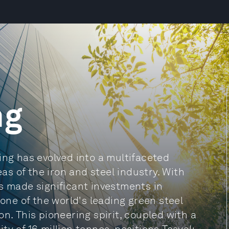
ng
ing has evolved into a multifaceted
eas of the iron and steel industry. With
s made significant investments in
 one of the world's leading green steel
n. This pioneering spirit, coupled with a