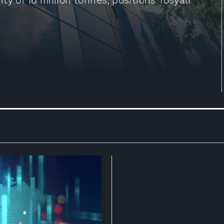
y of 16 million tonnes, positions Tosyalı