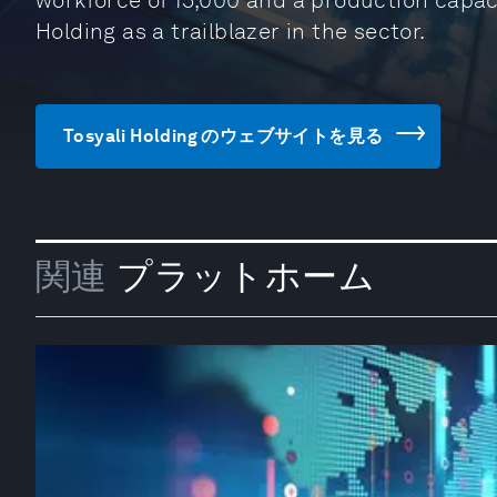
workforce of 15,000 and a production capacit
Holding as a trailblazer in the sector.
Tosyali Holding のウェブサイトを見る
関連
プラットホーム