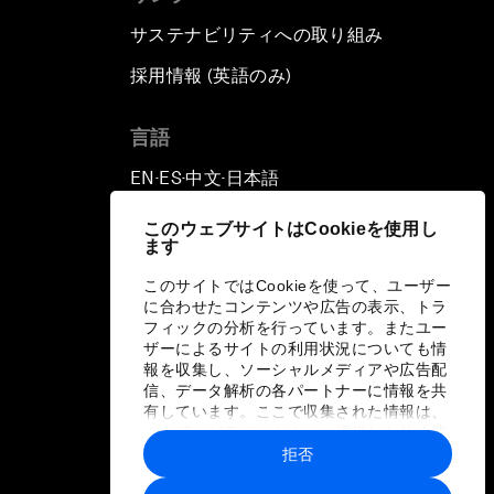
サステナビリティへの取り組み
採用情報 (英語のみ)
て
言語
EN
ES
中文
日本語
▪
▪
▪
このウェブサイトはCookieを使用し
ます
このサイトではCookieを使って、ユーザー
に合わせたコンテンツや広告の表示、トラ
フィックの分析を行っています。またユー
ザーによるサイトの利用状況についても情
報を収集し、ソーシャルメディアや広告配
信、データ解析の各パートナーに情報を共
有しています。ここで収集された情報は、
ユーザーが各パートナーに提供した他の情
報や各パートナーのサービスを使用した際
拒否
に収集された情報と組み合わされ、各パー