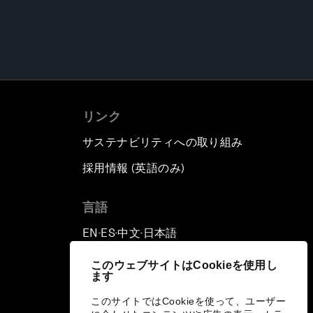
リンク
サステナビリティへの取り組み
採用情報 (英語のみ)
て
言語
EN
ES
中文
日本語
▪
▪
▪
このウェブサイトはCookieを使用し
ます
このサイトではCookieを使って、ユーザー