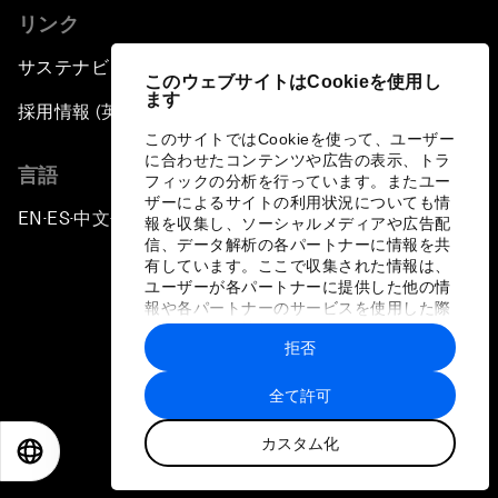
リンク
サステナビリティへの取り組み
このウェブサイトはCookieを使用し
ます
採用情報 (英語のみ)
このサイトではCookieを使って、ユーザー
に合わせたコンテンツや広告の表示、トラ
言語
フィックの分析を行っています。またユー
ザーによるサイトの利用状況についても情
EN
ES
中文
日本語
▪
▪
▪
報を収集し、ソーシャルメディアや広告配
信、データ解析の各パートナーに情報を共
有しています。ここで収集された情報は、
ユーザーが各パートナーに提供した他の情
報や各パートナーのサービスを使用した際
に収集された情報と組み合わされ、各パー
拒否
トナーによって使用されることがありま
プライバシーポリシーと利用規約
す。
全て許可
サイトマップ
カスタム化
©
2026
世界経済フォーラム
EN
ES
中文
日本語