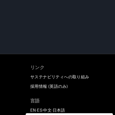
リンク
サステナビリティへの取り組み
採用情報 (英語のみ)
て
言語
EN
ES
中文
日本語
▪
▪
▪