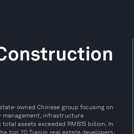
Construction
e state-owned Chinese group focusing on
ty management, infrastructure
s total assets exceeded RMB15 billion. In
e top 20 Tianjin real estate developers.