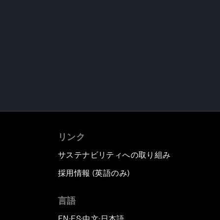
リンク
サステナビリティへの取り組み
採用情報 (英語のみ)
て
言語
EN
ES
中文
日本語
▪
▪
▪