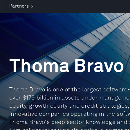
Partners
Thoma Bravo
Thoma Bravo is one of the largest software-
over $179 billion in assets under managemen
equity, growth equity and credit strategies,
innovative companies operating in the soft
Thoma Bravo's deep sector knowledge and st