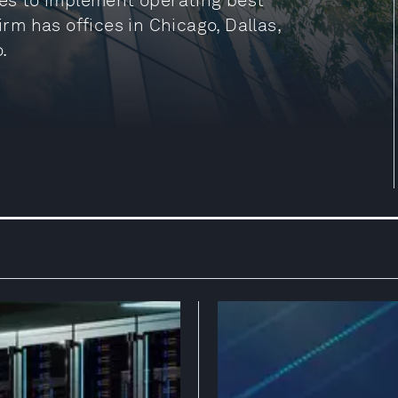
ies to implement operating best
irm has offices in Chicago, Dallas,
.