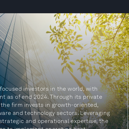
focused investors in the world, with
t as of end 2024. Through its private
 the firm invests in growth-oriented,
ware and technology sectors. Leveraging
rategic and operational expertise, the