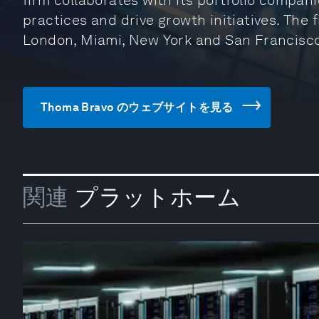
firm collaborates with its portfolio compan
practices and drive growth initiatives. The f
London, Miami, New York and San Francisco
Thoma Bravo のウェブサイトを見る
関連
プラットホーム