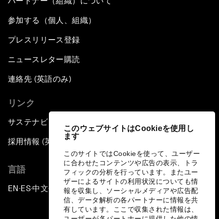
パートナー（組織）について
参加する（個人、組織）
プレスリリース登録
ニュースレター購読
連絡先 (英語のみ)
リンク
サステナビリティへの取り組み
このウェブサイトはCookieを使用し
ます
採用情報 (英語のみ)
このサイトではCookieを使って、ユーザー
に合わせたコンテンツや広告の表示、トラ
言語
フィックの分析を行っています。またユー
ザーによるサイトの利用状況についても情
EN
ES
中文
日本語
▪
▪
▪
報を収集し、ソーシャルメディアや広告配
信、データ解析の各パートナーに情報を共
有しています。ここで収集された情報は、
ユーザーが各パートナーに提供した他の情