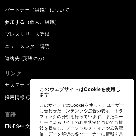
パートナー（組織）について
参加する（個人、組織）
プレスリリース登録
ニュースレター購読
連絡先 (英語のみ)
リンク
サステナビリティへの取り組み
このウェブサイトはCookieを使用し
ます
採用情報 (英語のみ)
このサイトではCookieを使って、ユーザー
に合わせたコンテンツや広告の表示、トラ
言語
フィックの分析を行っています。またユー
ザーによるサイトの利用状況についても情
EN
ES
中文
日本語
▪
▪
▪
報を収集し、ソーシャルメディアや広告配
信、データ解析の各パートナーに情報を共