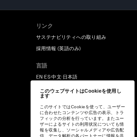
リンク
サステナビリティへの取り組み
採用情報 (英語のみ)
て
言語
EN
ES
中文
日本語
▪
▪
▪
このウェブサイトはCookieを使用し
ます
このサイトではCookieを使って、ユーザー
に合わせたコンテンツや広告の表示、トラ
フィックの分析を行っています。またユー
ザーによるサイトの利用状況についても情
報を収集し、ソーシャルメディアや広告配
信、データ解析の各パートナーに情報を共