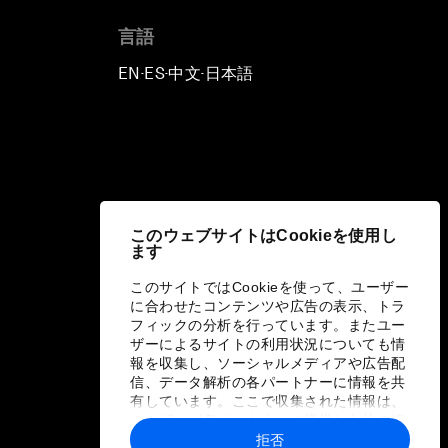
言語
EN
ES
中文
日本語
▪
▪
▪
このウェブサイトはCookieを使用し
ます
このサイトではCookieを使って、ユーザー
に合わせたコンテンツや広告の表示、トラ
フィックの分析を行っています。またユー
ザーによるサイトの利用状況についても情
報を収集し、ソーシャルメディアや広告配
信、データ解析の各パートナーに情報を共
有しています。ここで収集された情報は、
ユーザーが各パートナーに提供した他の情
報や各パートナーのサービスを使用した際
拒否