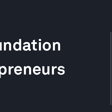
undation
preneurs