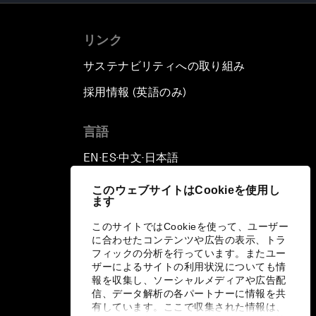
リンク
サステナビリティへの取り組み
採用情報 (英語のみ)
て
言語
EN
ES
中文
日本語
▪
▪
▪
このウェブサイトはCookieを使用し
ます
このサイトではCookieを使って、ユーザー
に合わせたコンテンツや広告の表示、トラ
フィックの分析を行っています。またユー
ザーによるサイトの利用状況についても情
報を収集し、ソーシャルメディアや広告配
信、データ解析の各パートナーに情報を共
有しています。ここで収集された情報は、