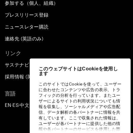
参加する（個人、組織）
プレスリリース登録
ニュースレター購読
連絡先 (英語のみ)
リンク
サステナビリティへの取り組み
このウェブサイトはCookieを使用し
ます
採用情報 (英語のみ)
このサイトではCookieを使って、ユーザー
に合わせたコンテンツや広告の表示、トラ
言語
フィックの分析を行っています。またユー
ザーによるサイトの利用状況についても情
EN
ES
中文
日本語
▪
▪
▪
報を収集し、ソーシャルメディアや広告配
信、データ解析の各パートナーに情報を共
有しています。ここで収集された情報は、
ユーザーが各パートナーに提供した他の情
報や各パートナーのサービスを使用した際