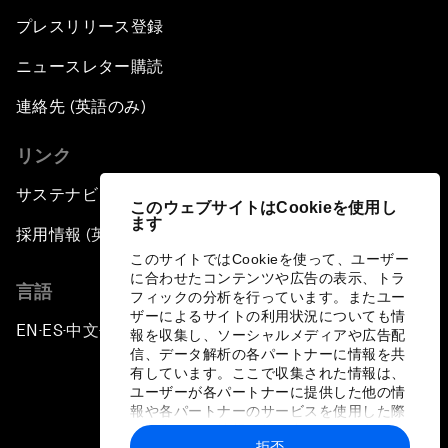
プレスリリース登録
ニュースレター購読
連絡先 (英語のみ)
リンク
サステナビリティへの取り組み
このウェブサイトはCookieを使用し
ます
採用情報 (英語のみ)
このサイトではCookieを使って、ユーザー
に合わせたコンテンツや広告の表示、トラ
言語
フィックの分析を行っています。またユー
ザーによるサイトの利用状況についても情
EN
ES
中文
日本語
▪
▪
▪
報を収集し、ソーシャルメディアや広告配
信、データ解析の各パートナーに情報を共
有しています。ここで収集された情報は、
ユーザーが各パートナーに提供した他の情
報や各パートナーのサービスを使用した際
に収集された情報と組み合わされ、各パー
拒否