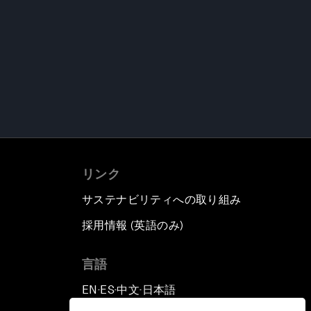
リンク
サステナビリティへの取り組み
採用情報 (英語のみ)
て
言語
EN
ES
中文
日本語
▪
▪
▪