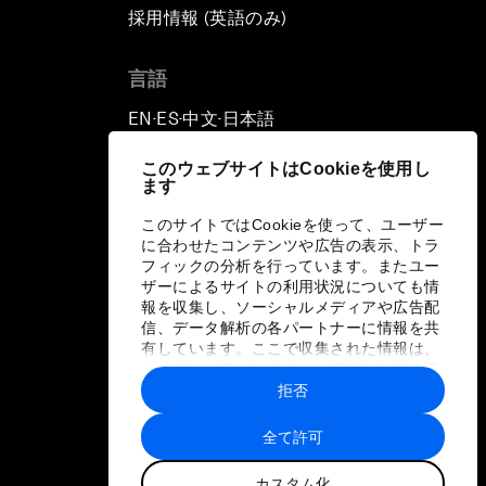
採用情報 (英語のみ)
て
言語
EN
ES
中文
日本語
▪
▪
▪
このウェブサイトはCookieを使用し
ます
このサイトではCookieを使って、ユーザー
に合わせたコンテンツや広告の表示、トラ
フィックの分析を行っています。またユー
ザーによるサイトの利用状況についても情
報を収集し、ソーシャルメディアや広告配
信、データ解析の各パートナーに情報を共
有しています。ここで収集された情報は、
ユーザーが各パートナーに提供した他の情
報や各パートナーのサービスを使用した際
拒否
に収集された情報と組み合わされ、各パー
トナーによって使用されることがありま
全て許可
す。
カスタム化