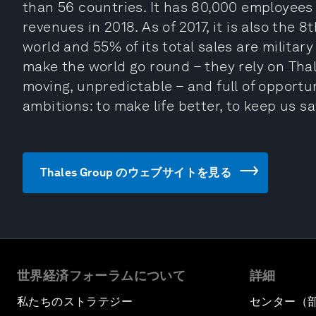
than 56 countries. It has 80,000 employees 
revenues in 2018. As of 2017, it is also the 
world and 55% of its total sales are military
make the world go round – they rely on Thale
moving, unpredictable – and full of opportun
ambitions: to make life better, to keep us saf
Thales Group のウェブサイトを見る
世界経済フォーラムについて
詳細
私たちのストラテジー
センター（