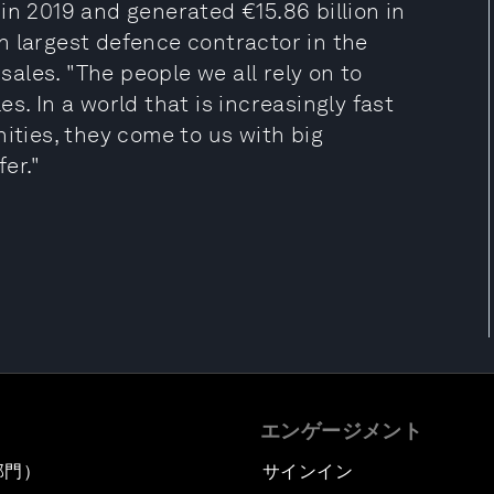
in 2019 and generated €15.86 billion in
8th largest defence contractor in the
 sales. "The people we all rely on to
s. In a world that is increasingly fast
ities, they come to us with big
er."
エンゲージメント
部門）
サインイン