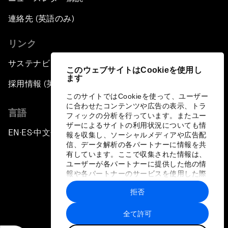
連絡先 (英語のみ)
リンク
サステナビリティへの取り組み
このウェブサイトはCookieを使用し
ます
採用情報 (英語のみ)
このサイトではCookieを使って、ユーザー
に合わせたコンテンツや広告の表示、トラ
言語
フィックの分析を行っています。またユー
ザーによるサイトの利用状況についても情
EN
ES
中文
日本語
▪
▪
▪
報を収集し、ソーシャルメディアや広告配
信、データ解析の各パートナーに情報を共
有しています。ここで収集された情報は、
ユーザーが各パートナーに提供した他の情
報や各パートナーのサービスを使用した際
に収集された情報と組み合わされ、各パー
拒否
トナーによって使用されることがありま
プライバシーポリシーと利用規約
す。
全て許可
サイトマップ