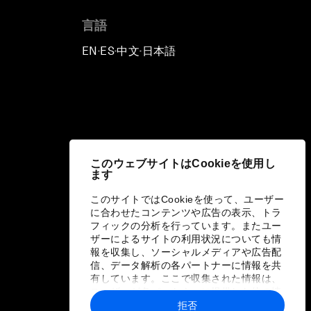
言語
EN
ES
中文
日本語
▪
▪
▪
このウェブサイトはCookieを使用し
ます
このサイトではCookieを使って、ユーザー
に合わせたコンテンツや広告の表示、トラ
フィックの分析を行っています。またユー
ザーによるサイトの利用状況についても情
報を収集し、ソーシャルメディアや広告配
信、データ解析の各パートナーに情報を共
有しています。ここで収集された情報は、
ユーザーが各パートナーに提供した他の情
報や各パートナーのサービスを使用した際
拒否