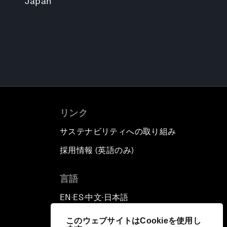
Japan
リンク
サステナビリティへの取り組み
採用情報 (英語のみ)
て
言語
EN
ES
中文
日本語
▪
▪
▪
このウェブサイトはCookieを使用し