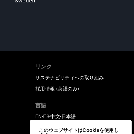
Sweden
リンク
サステナビリティへの取り組み
採用情報 (英語のみ)
て
言語
EN
ES
中文
日本語
▪
▪
▪
このウェブサイトはCookieを使用し