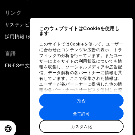
リンク
サステナビリティへの取り組み
このウェブサイトはCookieを使用し
ます
採用情報 (英語のみ)
このサイトではCookieを使って、ユーザー
に合わせたコンテンツや広告の表示、トラ
言語
フィックの分析を行っています。またユー
ザーによるサイトの利用状況についても情
EN
ES
中文
日本語
▪
▪
▪
報を収集し、ソーシャルメディアや広告配
信、データ解析の各パートナーに情報を共
有しています。ここで収集された情報は、
ユーザーが各パートナーに提供した他の情
報や各パートナーのサービスを使用した際
に収集された情報と組み合わされ、各パー
拒否
トナーによって使用されることがありま
プライバシーポリシーと利用規約
す。
全て許可
サイトマップ
カスタム化
©
2026
世界経済フォーラム
EN
ES
中文
日本語