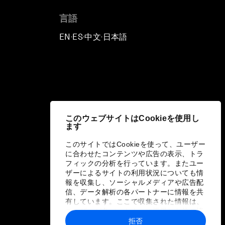
言語
EN
ES
中文
日本語
▪
▪
▪
このウェブサイトはCookieを使用し
ます
このサイトではCookieを使って、ユーザー
に合わせたコンテンツや広告の表示、トラ
フィックの分析を行っています。またユー
ザーによるサイトの利用状況についても情
報を収集し、ソーシャルメディアや広告配
信、データ解析の各パートナーに情報を共
有しています。ここで収集された情報は、
ユーザーが各パートナーに提供した他の情
報や各パートナーのサービスを使用した際
拒否