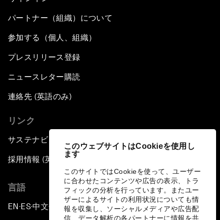
パートナー（組織）について
参加する（個人、組織）
プレスリリース登録
ニュースレター購読
連絡先 (英語のみ)
リンク
サステナビリティへの取り組み
このウェブサイトはCookieを使用し
ます
採用情報 (英語のみ)
このサイトではCookieを使って、ユーザー
に合わせたコンテンツや広告の表示、トラ
言語
フィックの分析を行っています。またユー
ザーによるサイトの利用状況についても情
EN
ES
中文
日本語
▪
▪
▪
報を収集し、ソーシャルメディアや広告配
信、データ解析の各パートナーに情報を共