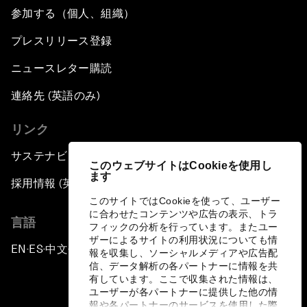
参加する（個人、組織）
プレスリリース登録
ニュースレター購読
連絡先 (英語のみ)
リンク
サステナビリティへの取り組み
このウェブサイトはCookieを使用し
ます
採用情報 (英語のみ)
このサイトではCookieを使って、ユーザー
に合わせたコンテンツや広告の表示、トラ
言語
フィックの分析を行っています。またユー
ザーによるサイトの利用状況についても情
EN
ES
中文
日本語
▪
▪
▪
報を収集し、ソーシャルメディアや広告配
信、データ解析の各パートナーに情報を共
有しています。ここで収集された情報は、
ユーザーが各パートナーに提供した他の情
報や各パートナーのサービスを使用した際