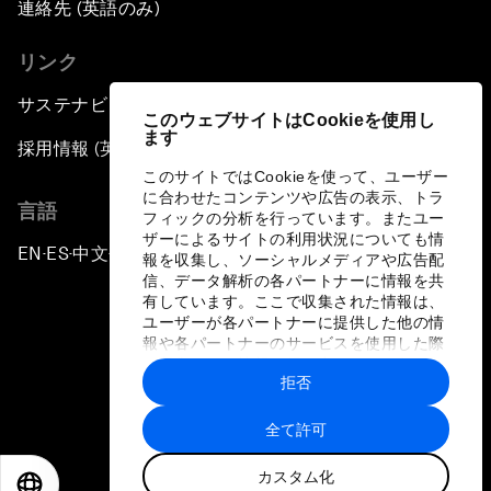
連絡先 (英語のみ)
リンク
サステナビリティへの取り組み
このウェブサイトはCookieを使用し
ます
採用情報 (英語のみ)
このサイトではCookieを使って、ユーザー
に合わせたコンテンツや広告の表示、トラ
言語
フィックの分析を行っています。またユー
ザーによるサイトの利用状況についても情
EN
ES
中文
日本語
▪
▪
▪
報を収集し、ソーシャルメディアや広告配
信、データ解析の各パートナーに情報を共
有しています。ここで収集された情報は、
ユーザーが各パートナーに提供した他の情
報や各パートナーのサービスを使用した際
に収集された情報と組み合わされ、各パー
拒否
トナーによって使用されることがありま
プライバシーポリシーと利用規約
す。
全て許可
サイトマップ
カスタム化
©
2026
世界経済フォーラム
EN
ES
中文
日本語