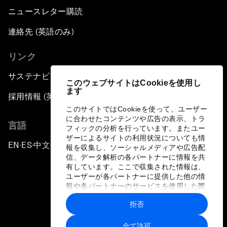
ニュースレター購読
連絡先 (英語のみ)
リンク
サステナビリティへの取り組み
このウェブサイトはCookieを使用し
ます
採用情報 (英語のみ)
このサイトではCookieを使って、ユーザー
に合わせたコンテンツや広告の表示、トラ
言語
フィックの分析を行っています。またユー
ザーによるサイトの利用状況についても情
EN
ES
中文
日本語
▪
▪
▪
報を収集し、ソーシャルメディアや広告配
信、データ解析の各パートナーに情報を共
有しています。ここで収集された情報は、
ユーザーが各パートナーに提供した他の情
報や各パートナーのサービスを使用した際
に収集された情報と組み合わされ、各パー
拒否
トナーによって使用されることがありま
プライバシーポリシーと利用規約
す。
全て許可