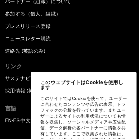
パートナー（組織）について
参加する（個人、組織）
プレスリリース登録
ニュースレター購読
連絡先 (英語のみ)
リンク
サステナビリティへの取り組み
このウェブサイトはCookieを使用し
ます
採用情報 (英語のみ)
このサイトではCookieを使って、ユーザー
に合わせたコンテンツや広告の表示、トラ
言語
フィックの分析を行っています。またユー
ザーによるサイトの利用状況についても情
EN
ES
中文
日本語
▪
▪
▪
報を収集し、ソーシャルメディアや広告配
信、データ解析の各パートナーに情報を共
有しています。ここで収集された情報は、