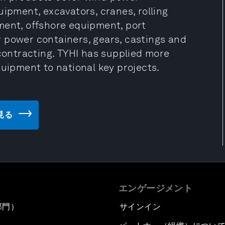
uipment, excavators, cranes, rolling
ment, offshore equipment, port
 power containers, gears, castings and
 contracting. TYHI has supplied more
quipment to national key projects.
を見る
エンゲージメント
部門）
サインイン