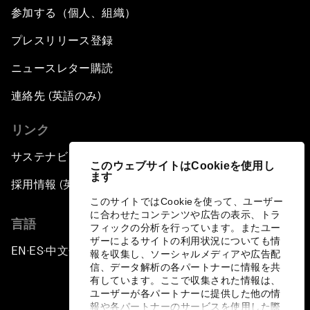
参加する（個人、組織）
プレスリリース登録
ニュースレター購読
連絡先 (英語のみ)
リンク
サステナビリティへの取り組み
このウェブサイトはCookieを使用し
ます
採用情報 (英語のみ)
このサイトではCookieを使って、ユーザー
に合わせたコンテンツや広告の表示、トラ
言語
フィックの分析を行っています。またユー
ザーによるサイトの利用状況についても情
EN
ES
中文
日本語
▪
▪
▪
報を収集し、ソーシャルメディアや広告配
信、データ解析の各パートナーに情報を共
有しています。ここで収集された情報は、
ユーザーが各パートナーに提供した他の情
報や各パートナーのサービスを使用した際