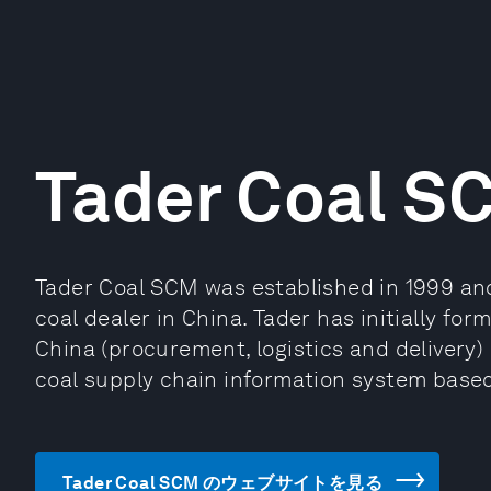
Tader Coal S
Tader Coal SCM was established in 1999 an
coal dealer in China. Tader has initially fo
China (procurement, logistics and delivery
coal supply chain information system base
Tader Coal SCM のウェブサイトを見る