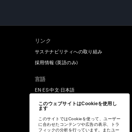
リンク
サステナビリティへの取り組み
採用情報 (英語のみ)
て
言語
EN
ES
中文
日本語
▪
▪
▪
このウェブサイトはCookieを使用し
ます
このサイトではCookieを使って、ユーザー
に合わせたコンテンツや広告の表示、トラ
フィックの分析を行っています。またユー