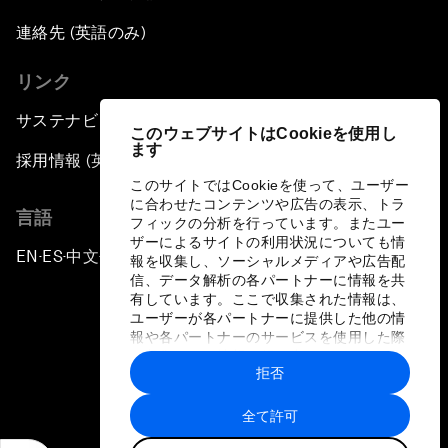
連絡先 (英語のみ)
リンク
サステナビリティへの取り組み
このウェブサイトはCookieを使用し
ます
採用情報 (英語のみ)
このサイトではCookieを使って、ユーザー
に合わせたコンテンツや広告の表示、トラ
言語
フィックの分析を行っています。またユー
ザーによるサイトの利用状況についても情
EN
ES
中文
日本語
▪
▪
▪
報を収集し、ソーシャルメディアや広告配
信、データ解析の各パートナーに情報を共
有しています。ここで収集された情報は、
ユーザーが各パートナーに提供した他の情
報や各パートナーのサービスを使用した際
に収集された情報と組み合わされ、各パー
拒否
トナーによって使用されることがありま
プライバシーポリシーと利用規約
す。
全て許可
サイトマップ