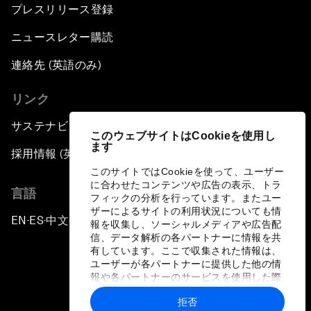
プレスリリース登録
ニュースレター購読
連絡先 (英語のみ)
リンク
サステナビリティへの取り組み
このウェブサイトはCookieを使用し
ます
採用情報 (英語のみ)
このサイトではCookieを使って、ユーザー
に合わせたコンテンツや広告の表示、トラ
言語
フィックの分析を行っています。またユー
ザーによるサイトの利用状況についても情
EN
ES
中文
日本語
▪
▪
▪
報を収集し、ソーシャルメディアや広告配
信、データ解析の各パートナーに情報を共
有しています。ここで収集された情報は、
ユーザーが各パートナーに提供した他の情
報や各パートナーのサービスを使用した際
に収集された情報と組み合わされ、各パー
拒否
トナーによって使用されることがありま