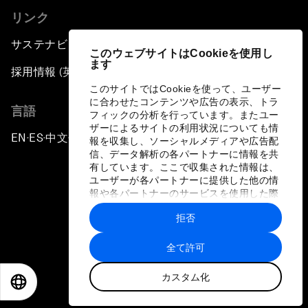
リンク
サステナビリティへの取り組み
このウェブサイトはCookieを使用し
ます
採用情報 (英語のみ)
このサイトではCookieを使って、ユーザー
に合わせたコンテンツや広告の表示、トラ
言語
フィックの分析を行っています。またユー
ザーによるサイトの利用状況についても情
EN
ES
中文
日本語
▪
▪
▪
報を収集し、ソーシャルメディアや広告配
信、データ解析の各パートナーに情報を共
有しています。ここで収集された情報は、
ユーザーが各パートナーに提供した他の情
報や各パートナーのサービスを使用した際
に収集された情報と組み合わされ、各パー
拒否
トナーによって使用されることがありま
プライバシーポリシーと利用規約
す。
全て許可
サイトマップ
カスタム化
©
2026
世界経済フォーラム
EN
ES
中文
日本語