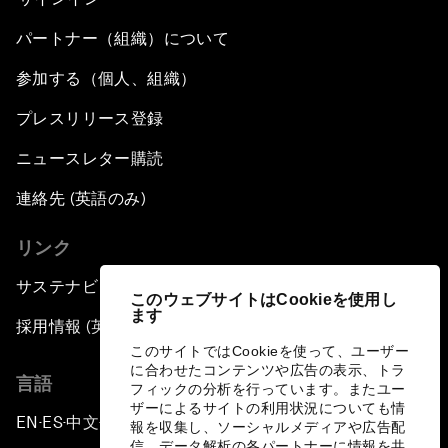
パートナー（組織）について
参加する（個人、組織）
プレスリリース登録
ニュースレター購読
連絡先 (英語のみ)
リンク
サステナビリティへの取り組み
このウェブサイトはCookieを使用し
ます
採用情報 (英語のみ)
このサイトではCookieを使って、ユーザー
に合わせたコンテンツや広告の表示、トラ
言語
フィックの分析を行っています。またユー
ザーによるサイトの利用状況についても情
EN
ES
中文
日本語
▪
▪
▪
報を収集し、ソーシャルメディアや広告配
信、データ解析の各パートナーに情報を共