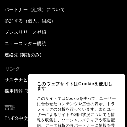
パートナー（組織）について
参加する（個人、組織）
プレスリリース登録
ニュースレター購読
連絡先 (英語のみ)
リンク
サステナビリティへの取り組み
このウェブサイトはCookieを使用し
ます
採用情報 (英語のみ)
このサイトではCookieを使って、ユーザー
に合わせたコンテンツや広告の表示、トラ
言語
フィックの分析を行っています。またユー
ザーによるサイトの利用状況についても情
EN
ES
中文
日本語
▪
▪
▪
報を収集し、ソーシャルメディアや広告配
信、データ解析の各パートナーに情報を共