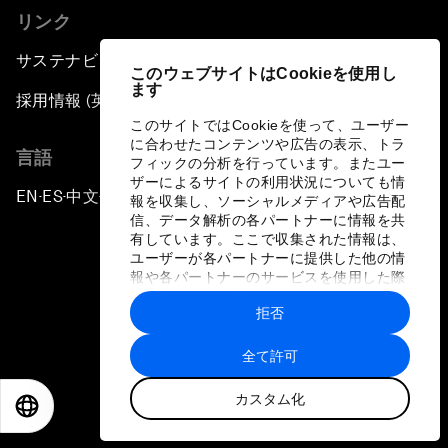
リンク
サステナビリティへの取り組み
このウェブサイトはCookieを使用し
ます
採用情報 (英語のみ)
このサイトではCookieを使って、ユーザー
に合わせたコンテンツや広告の表示、トラ
言語
フィックの分析を行っています。またユー
ザーによるサイトの利用状況についても情
EN
ES
中文
日本語
▪
▪
▪
報を収集し、ソーシャルメディアや広告配
信、データ解析の各パートナーに情報を共
有しています。ここで収集された情報は、
ユーザーが各パートナーに提供した他の情
報や各パートナーのサービスを使用した際
に収集された情報と組み合わされ、各パー
拒否
トナーによって使用されることがありま
プライバシーポリシーと利用規約
す。
全て許可
サイトマップ
カスタム化
©
2026
世界経済フォーラム
EN
ES
中文
日本語