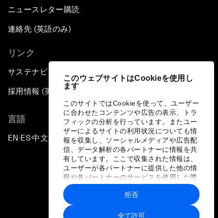
ニュースレター購読
連絡先 (英語のみ)
リンク
サステナビリティへの取り組み
このウェブサイトはCookieを使用し
ます
採用情報 (英語のみ)
このサイトではCookieを使って、ユーザー
に合わせたコンテンツや広告の表示、トラ
言語
フィックの分析を行っています。またユー
ザーによるサイトの利用状況についても情
EN
ES
中文
日本語
▪
▪
▪
報を収集し、ソーシャルメディアや広告配
信、データ解析の各パートナーに情報を共
有しています。ここで収集された情報は、
ユーザーが各パートナーに提供した他の情
報や各パートナーのサービスを使用した際
に収集された情報と組み合わされ、各パー
拒否
トナーによって使用されることがありま
プライバシーポリシーと利用規約
す。
全て許可