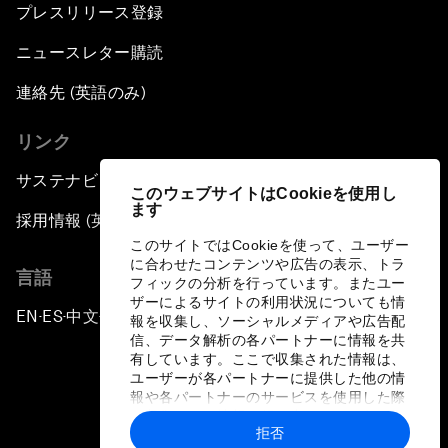
プレスリリース登録
ニュースレター購読
連絡先 (英語のみ)
リンク
サステナビリティへの取り組み
このウェブサイトはCookieを使用し
ます
採用情報 (英語のみ)
このサイトではCookieを使って、ユーザー
に合わせたコンテンツや広告の表示、トラ
言語
フィックの分析を行っています。またユー
ザーによるサイトの利用状況についても情
EN
ES
中文
日本語
▪
▪
▪
報を収集し、ソーシャルメディアや広告配
信、データ解析の各パートナーに情報を共
有しています。ここで収集された情報は、
ユーザーが各パートナーに提供した他の情
報や各パートナーのサービスを使用した際
に収集された情報と組み合わされ、各パー
拒否
トナーによって使用されることがありま