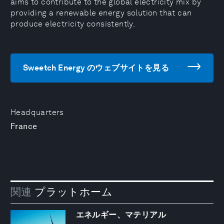
aims to contribute to the global electricity mix by
providing a renewable energy solution that can
produce electricity consistently.
Sweetch Energy のウェブサイトを見る
Headquarters
France
関連
プラットホーム
エネルギー、マテリアル