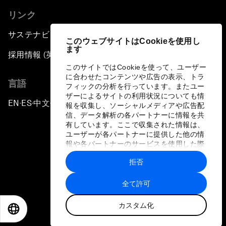
リンク
サステナビリティへの取り組み
このウェブサイトはCookieを使用し
ます
採用情報 (英語のみ)
このサイトではCookieを使って、ユーザー
に合わせたコンテンツや広告の表示、トラ
言語
フィックの分析を行っています。またユー
ザーによるサイトの利用状況についても情
EN
ES
中文
日本語
▪
▪
▪
報を収集し、ソーシャルメディアや広告配
信、データ解析の各パートナーに情報を共
有しています。ここで収集された情報は、
ユーザーが各パートナーに提供した他の情
報や各パートナーのサービスを使用した際
に収集された情報と組み合わされ、各パー
拒否
トナーによって使用されることがありま
プライバシーポリシーと利用規約
す。
全て許可
サイトマップ
カスタム化
©
2026
世界経済フォーラム
EN
ES
中文
日本語