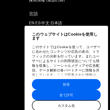
採用情報 (英語のみ)
て
言語
EN
ES
中文
日本語
▪
▪
▪
このウェブサイトはCookieを使用し
ます
このサイトではCookieを使って、ユーザー
に合わせたコンテンツや広告の表示、トラ
フィックの分析を行っています。またユー
ザーによるサイトの利用状況についても情
報を収集し、ソーシャルメディアや広告配
信、データ解析の各パートナーに情報を共
有しています。ここで収集された情報は、
ユーザーが各パートナーに提供した他の情
報や各パートナーのサービスを使用した際
拒否
に収集された情報と組み合わされ、各パー
トナーによって使用されることがありま
全て許可
す。
カスタム化