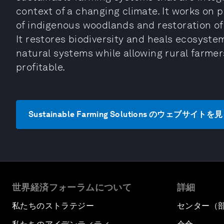
context of a changing climate. It works on p
of indigenous woodlands and restoration of
It restores biodiversity and heals ecosyst
natural systems while allowing rural farmer
profitable.
Sustainable Farming Solutions のウェブサイトを
世界経済フォーラムについて
詳細
私たちのストラテジー
センター（