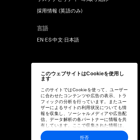
採用情報 (英語のみ)
て
言語
EN
ES
中文
日本語
▪
▪
▪
このウェブサイトはCookieを使用し
ます
このサイトではCookieを使って、ユーザー
に合わせたコンテンツや広告の表示、トラ
フィックの分析を行っています。またユー
ザーによるサイトの利用状況についても情
報を収集し、ソーシャルメディアや広告配
信、データ解析の各パートナーに情報を共
有しています。ここで収集された情報は、
ユーザーが各パートナーに提供した他の情
報や各パートナーのサービスを使用した際
拒否