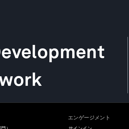
Development
twork
エンゲージメント
部門）
サインイン