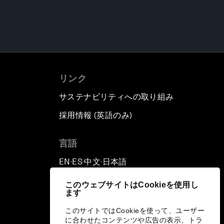
リンク
サステナビリティへの取り組み
採用情報 (英語のみ)
て
言語
EN
ES
中文
日本語
▪
▪
▪
このウェブサイトはCookieを使用し
ます
このサイトではCookieを使って、ユーザー
に合わせたコンテンツや広告の表示、トラ