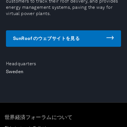
customers to track their roof delivery, and provides
energy management systems, paving the way for
virtual power plants.
SunRoof のウェブサイトを見る
Headquarters
Sweden
世界経済フォーラムについて