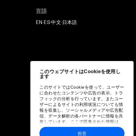
言語
EN
ES
中文
日本語
▪
▪
▪
このウェブサイトはCookieを使用し
ます
このサイトではCookieを使って、ユーザー
に合わせたコンテンツや広告の表示、トラ
フィックの分析を行っています。またユー
ザーによるサイトの利用状況についても情
報を収集し、ソーシャルメディアや広告配
信、データ解析の各パートナーに情報を共
有しています。ここで収集された情報は、
ユーザーが各パートナーに提供した他の情
報や各パートナーのサービスを使用した際
拒否