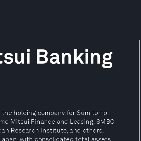
sui Banking
s the holding company for Sumitomo
omo Mitsui Finance and Leasing, SMBC
pan Research Institute, and others.
apan, with consolidated total assets