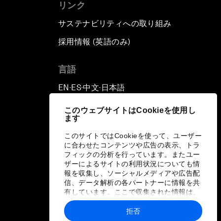
リンク
サステナビリティへの取り組み
採用情報 (英語のみ)
て
言語
EN
ES
中文
日本語
▪
▪
▪
このウェブサイトはCookieを使用し
ます
このサイトではCookieを使って、ユーザー
に合わせたコンテンツや広告の表示、トラ
フィックの分析を行っています。またユー
ザーによるサイトの利用状況についても情
報を収集し、ソーシャルメディアや広告配
信、データ解析の各パートナーに情報を共
有しています。ここで収集された情報は、
ユーザーが各パートナーに提供した他の情
報や各パートナーのサービスを使用した際
拒否
に収集された情報と組み合わされ、各パー