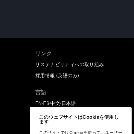
リンク
サステナビリティへの取り組み
採用情報 (英語のみ)
て
言語
EN
ES
中文
日本語
▪
▪
▪
このウェブサイトはCookieを使用し
ます
このサイトではCookieを使って、ユーザー