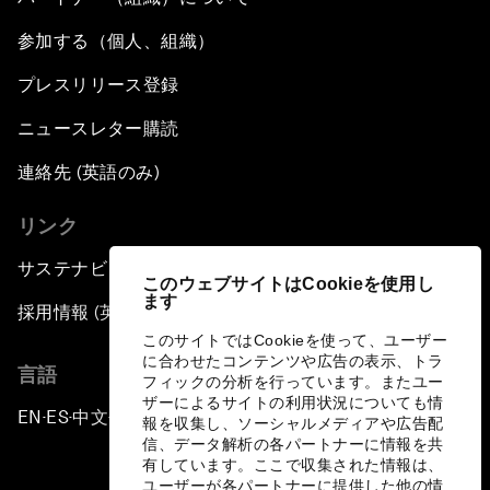
参加する（個人、組織）
プレスリリース登録
ニュースレター購読
連絡先 (英語のみ)
リンク
サステナビリティへの取り組み
このウェブサイトはCookieを使用し
ます
採用情報 (英語のみ)
このサイトではCookieを使って、ユーザー
に合わせたコンテンツや広告の表示、トラ
言語
フィックの分析を行っています。またユー
ザーによるサイトの利用状況についても情
EN
ES
中文
日本語
▪
▪
▪
報を収集し、ソーシャルメディアや広告配
信、データ解析の各パートナーに情報を共
有しています。ここで収集された情報は、
ユーザーが各パートナーに提供した他の情