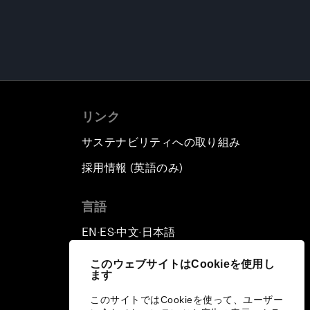
リンク
サステナビリティへの取り組み
採用情報 (英語のみ)
て
言語
EN
ES
中文
日本語
▪
▪
▪
このウェブサイトはCookieを使用し
ます
このサイトではCookieを使って、ユーザー