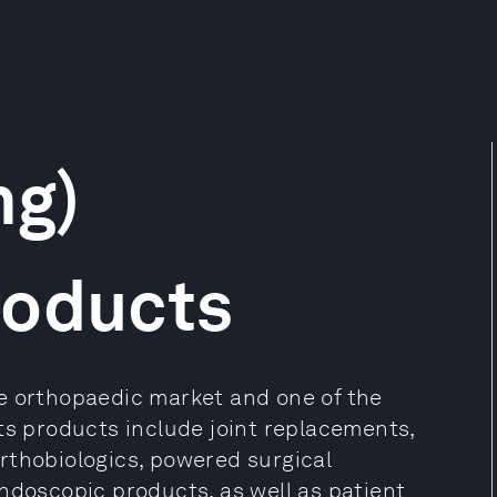
ng)
roducts
e orthopaedic market and one of the
ts products include joint replacements,
rthobiologics, powered surgical
ndoscopic products, as well as patient